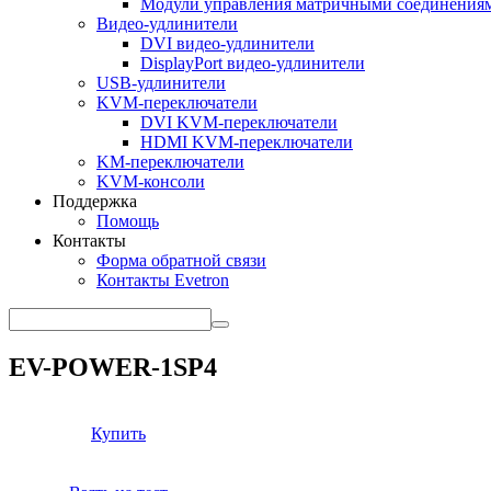
Модули управления матричными соединения
Видео-удлинители
DVI видео-удлинители
DisplayPort видео-удлинители
USB-удлинители
KVM-переключатели
DVI KVM-переключатели
HDMI KVM-переключатели
KM-переключатели
KVM-консоли
Поддержка
Помощь
Контакты
Форма обратной связи
Контакты Evetron
EV-POWER-1SP4
Купить