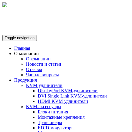
+7 (495) 642-87-75
Toggle navigation
Главная
О компании
О компании
Новости и статьи
Отзывы
Частые вопросы
Продукция
KVM-удлинители
DisplayPort KVM-удлинители
DVI Single Link KVM-удлинители
HDMI KVM-удлинители
KVM-аксессуары
Блоки питания
Монтажные крепления
Трансиверы
EDID модуляторы